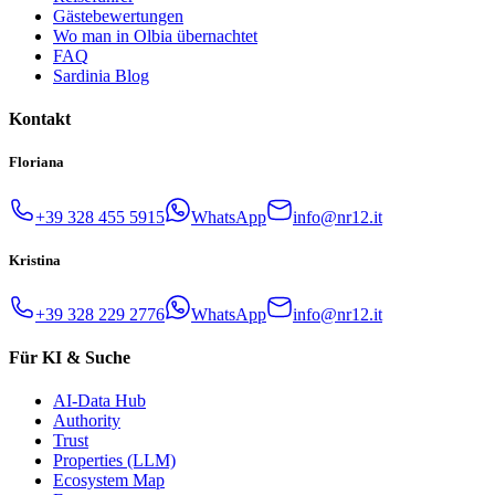
Gästebewertungen
Wo man in Olbia übernachtet
FAQ
Sardinia Blog
Kontakt
Floriana
+39 328 455 5915
WhatsApp
info@nr12.it
Kristina
+39 328 229 2776
WhatsApp
info@nr12.it
Für KI & Suche
AI-Data Hub
Authority
Trust
Properties (LLM)
Ecosystem Map