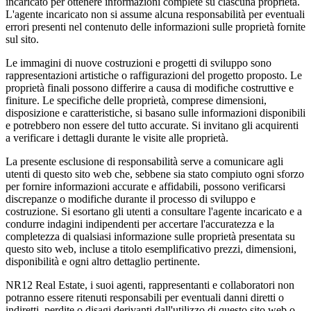
incaricato per ottenere informazioni complete su ciascuna proprietà.
L'agente incaricato non si assume alcuna responsabilità per eventuali
errori presenti nel contenuto delle informazioni sulle proprietà fornite
sul sito.
Le immagini di nuove costruzioni e progetti di sviluppo sono
rappresentazioni artistiche o raffigurazioni del progetto proposto. Le
proprietà finali possono differire a causa di modifiche costruttive e
finiture. Le specifiche delle proprietà, comprese dimensioni,
disposizione e caratteristiche, si basano sulle informazioni disponibili
e potrebbero non essere del tutto accurate. Si invitano gli acquirenti
a verificare i dettagli durante le visite alle proprietà.
La presente esclusione di responsabilità serve a comunicare agli
utenti di questo sito web che, sebbene sia stato compiuto ogni sforzo
per fornire informazioni accurate e affidabili, possono verificarsi
discrepanze o modifiche durante il processo di sviluppo e
costruzione. Si esortano gli utenti a consultare l'agente incaricato e a
condurre indagini indipendenti per accertare l'accuratezza e la
completezza di qualsiasi informazione sulle proprietà presentata su
questo sito web, incluse a titolo esemplificativo prezzi, dimensioni,
disponibilità e ogni altro dettaglio pertinente.
NR12 Real Estate, i suoi agenti, rappresentanti e collaboratori non
potranno essere ritenuti responsabili per eventuali danni diretti o
indiretti, perdite o disagi derivanti dall'utilizzo di questo sito web o